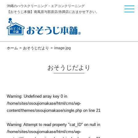
沖縄のハウスクリーニング・エアコンクリーニング
togg
【おそうじ本舗】南風原与那原店/糸満店におまかせ下さい。
navi
ホーム
>
おそうじだより
>
image.jpg
おそうじだより
Warning
: Undefined array key 0 in
/home/sites/osoujiomakase/html/cms/wp-
content/themes/osoujiomakase/single.php
on line
21
Warning
: Attempt to read property "cat_ID" on null in
/home/sites/osoujiomakase/html/cms/wp-