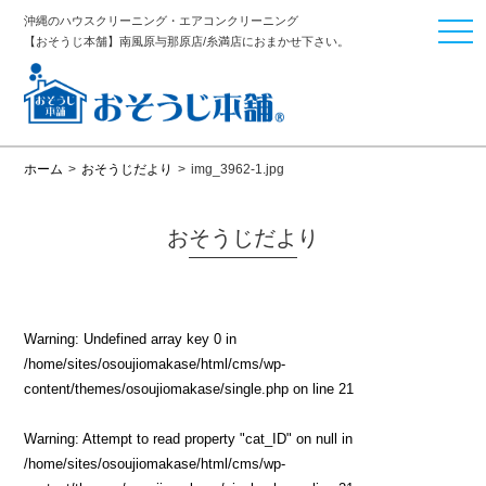
沖縄のハウスクリーニング・エアコンクリーニング
togg
【おそうじ本舗】南風原与那原店/糸満店におまかせ下さい。
navi
ホーム
>
おそうじだより
>
img_3962-1.jpg
おそうじだより
Warning
: Undefined array key 0 in
/home/sites/osoujiomakase/html/cms/wp-
content/themes/osoujiomakase/single.php
on line
21
Warning
: Attempt to read property "cat_ID" on null in
/home/sites/osoujiomakase/html/cms/wp-