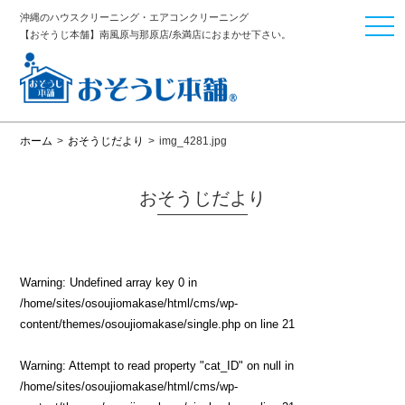
沖縄のハウスクリーニング・エアコンクリーニング
togg
【おそうじ本舗】南風原与那原店/糸満店におまかせ下さい。
navi
ホーム
>
おそうじだより
>
img_4281.jpg
おそうじだより
Warning
: Undefined array key 0 in
/home/sites/osoujiomakase/html/cms/wp-
content/themes/osoujiomakase/single.php
on line
21
Warning
: Attempt to read property "cat_ID" on null in
/home/sites/osoujiomakase/html/cms/wp-