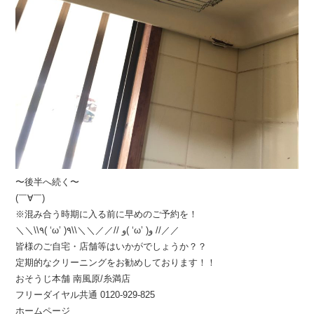
〜後半へ続く〜
(￣∀￣)
※混み合う時期に入る前に早めのご予約を！
＼＼\\٩( ‘ω’ )و //／／＼＼\\٩( ‘ω’ )و //／／
皆様のご自宅・店舗等はいかがでしょうか？？
定期的なクリーニングをお勧めしております！！
おそうじ本舗 南風原/糸満店
フリーダイヤル共通 0120-929-825
ホームページ