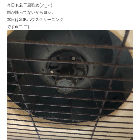
今日も若干風強め(ノ_＜)
雨が降ってないからヨシ。
本日は3DKハウスクリーニング
ですd(￣ ￣)