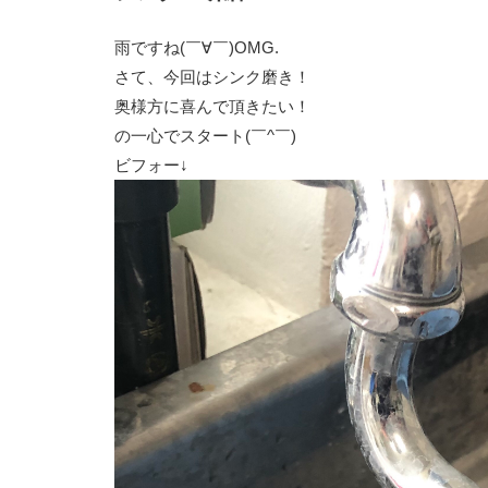
雨ですね(￣∀￣)OMG.
さて、今回はシンク磨き！
奥様方に喜んで頂きたい！
の一心でスタート(￣^￣)ゞ
ビフォー↓