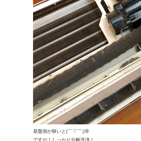
基盤側が狭いと(￣▽￣;)辛
ですが！しっかり分解洗浄！