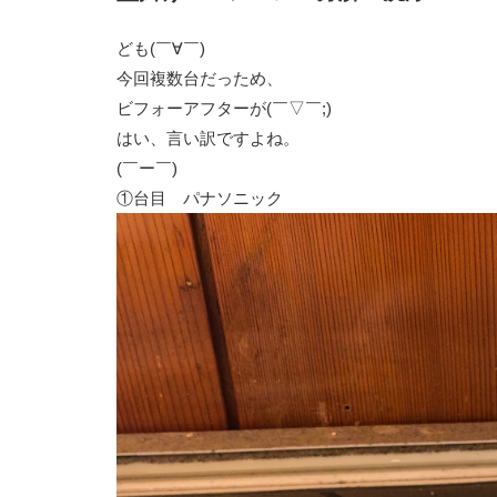
ども(￣∀￣)
今回複数台だっため、
ビフォーアフターが(￣▽￣;)
はい、言い訳ですよね。
(￣ー￣)
①台目 パナソニック