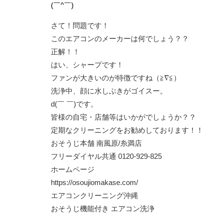
(￣^￣)ゞ
さて！問題です！
このエアコンのメーカーは何でしょう？？
正解！！
はい、シャープです！
ファンが大きいのが特徴ですね（≧∇≦）
洗浄中、顔に水しぶきがゴイスー。
d(￣ ￣)です。
皆様の自宅・店舗等はいかがでしょうか？？
定期なクリーニングをお勧めしております！！
おそうじ本舗 南風原/糸満店
フリーダイヤル共通 0120-929-825
ホームページ
https://osoujiomakase.com/
エアコンクリーニング沖縄
おそうじ機能付き エアコン洗浄