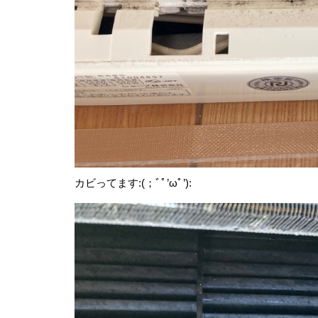
カビってます:(；ﾞﾟ’ωﾟ’):