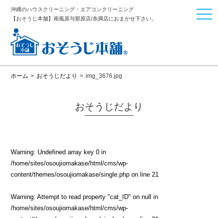
沖縄のハウスクリーニング・エアコンクリーニング
togg
【おそうじ本舗】南風原与那原店/糸満店におまかせ下さい。
navi
ホーム
>
おそうじだより
>
img_3676.jpg
おそうじだより
Warning
: Undefined array key 0 in
/home/sites/osoujiomakase/html/cms/wp-
content/themes/osoujiomakase/single.php
on line
21
Warning
: Attempt to read property "cat_ID" on null in
/home/sites/osoujiomakase/html/cms/wp-