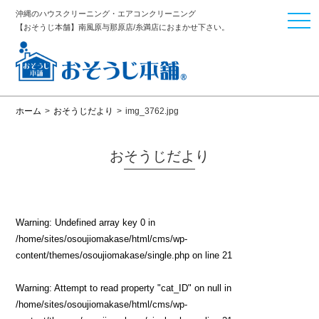
沖縄のハウスクリーニング・エアコンクリーニング
togg
【おそうじ本舗】南風原与那原店/糸満店におまかせ下さい。
navi
ホーム
>
おそうじだより
>
img_3762.jpg
おそうじだより
Warning
: Undefined array key 0 in
/home/sites/osoujiomakase/html/cms/wp-
content/themes/osoujiomakase/single.php
on line
21
Warning
: Attempt to read property "cat_ID" on null in
/home/sites/osoujiomakase/html/cms/wp-