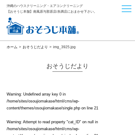
沖縄のハウスクリーニング・エアコンクリーニング
togg
【おそうじ本舗】南風原与那原店/糸満店におまかせ下さい。
navi
ホーム
>
おそうじだより
>
img_3925.jpg
おそうじだより
Warning
: Undefined array key 0 in
/home/sites/osoujiomakase/html/cms/wp-
content/themes/osoujiomakase/single.php
on line
21
Warning
: Attempt to read property "cat_ID" on null in
/home/sites/osoujiomakase/html/cms/wp-