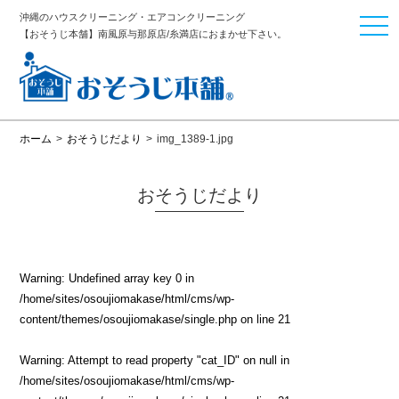
沖縄のハウスクリーニング・エアコンクリーニング
togg
【おそうじ本舗】南風原与那原店/糸満店におまかせ下さい。
navi
ホーム
>
おそうじだより
>
img_1389-1.jpg
おそうじだより
Warning
: Undefined array key 0 in
/home/sites/osoujiomakase/html/cms/wp-
content/themes/osoujiomakase/single.php
on line
21
Warning
: Attempt to read property "cat_ID" on null in
/home/sites/osoujiomakase/html/cms/wp-