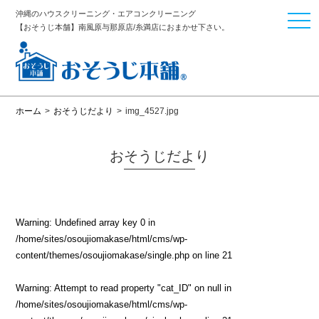
沖縄のハウスクリーニング・エアコンクリーニング
togg
【おそうじ本舗】南風原与那原店/糸満店におまかせ下さい。
navi
ホーム
>
おそうじだより
>
img_4527.jpg
おそうじだより
Warning
: Undefined array key 0 in
/home/sites/osoujiomakase/html/cms/wp-
content/themes/osoujiomakase/single.php
on line
21
Warning
: Attempt to read property "cat_ID" on null in
/home/sites/osoujiomakase/html/cms/wp-