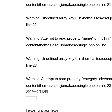
content/themes/osoujiomakase/single.php
on line
21
Warning
: Undefined array key 0 in
/home/sites/osou
line
22
Warning
: Attempt to read property "name" on null in
/
content/themes/osoujiomakase/single.php
on line
22
Warning
: Undefined array key 0 in
/home/sites/osou
line
23
Warning
: Attempt to read property "category_nicenam
content/themes/osoujiomakase/single.php
on line
23
2022年9月12日
img_4529.jpg