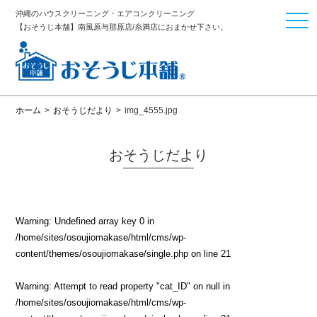
沖縄のハウスクリーニング・エアコンクリーニング
togg
【おそうじ本舗】南風原与那原店/糸満店におまかせ下さい。
navi
ホーム
>
おそうじだより
>
img_4555.jpg
おそうじだより
Warning
: Undefined array key 0 in
/home/sites/osoujiomakase/html/cms/wp-
content/themes/osoujiomakase/single.php
on line
21
Warning
: Attempt to read property "cat_ID" on null in
/home/sites/osoujiomakase/html/cms/wp-