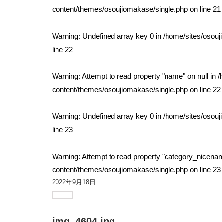
content/themes/osoujiomakase/single.php
on line
21
Warning
: Undefined array key 0 in
/home/sites/osou
line
22
Warning
: Attempt to read property "name" on null in
/
content/themes/osoujiomakase/single.php
on line
22
Warning
: Undefined array key 0 in
/home/sites/osou
line
23
Warning
: Attempt to read property "category_nicenam
content/themes/osoujiomakase/single.php
on line
23
2022年9月18日
img_4604.jpg