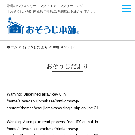
沖縄のハウスクリーニング・エアコンクリーニング
togg
【おそうじ本舗】南風原与那原店/糸満店におまかせ下さい。
navi
ホーム
>
おそうじだより
>
img_4732.jpg
おそうじだより
Warning
: Undefined array key 0 in
/home/sites/osoujiomakase/html/cms/wp-
content/themes/osoujiomakase/single.php
on line
21
Warning
: Attempt to read property "cat_ID" on null in
/home/sites/osoujiomakase/html/cms/wp-