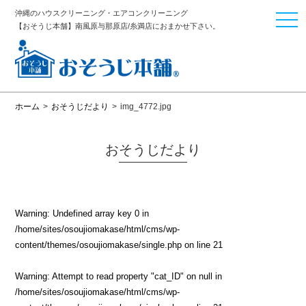
沖縄のハウスクリーニング・エアコンクリーニング
togg
【おそうじ本舗】南風原与那原店/糸満店におまかせ下さい。
navi
ホーム
>
おそうじだより
>
img_4772.jpg
おそうじだより
Warning
: Undefined array key 0 in
/home/sites/osoujiomakase/html/cms/wp-
content/themes/osoujiomakase/single.php
on line
21
Warning
: Attempt to read property "cat_ID" on null in
/home/sites/osoujiomakase/html/cms/wp-