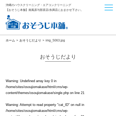
沖縄のハウスクリーニング・エアコンクリーニング
togg
【おそうじ本舗】南風原与那原店/糸満店におまかせ下さい。
navi
ホーム
>
おそうじだより
>
img_5063.jpg
おそうじだより
Warning
: Undefined array key 0 in
/home/sites/osoujiomakase/html/cms/wp-
content/themes/osoujiomakase/single.php
on line
21
Warning
: Attempt to read property "cat_ID" on null in
/home/sites/osoujiomakase/html/cms/wp-