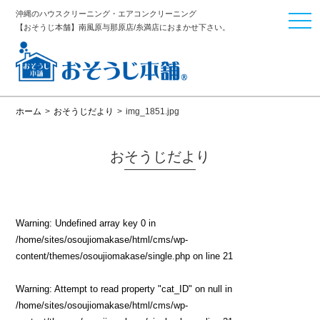
沖縄のハウスクリーニング・エアコンクリーニング
togg
【おそうじ本舗】南風原与那原店/糸満店におまかせ下さい。
navi
ホーム
>
おそうじだより
>
img_1851.jpg
おそうじだより
Warning
: Undefined array key 0 in
/home/sites/osoujiomakase/html/cms/wp-
content/themes/osoujiomakase/single.php
on line
21
Warning
: Attempt to read property "cat_ID" on null in
/home/sites/osoujiomakase/html/cms/wp-