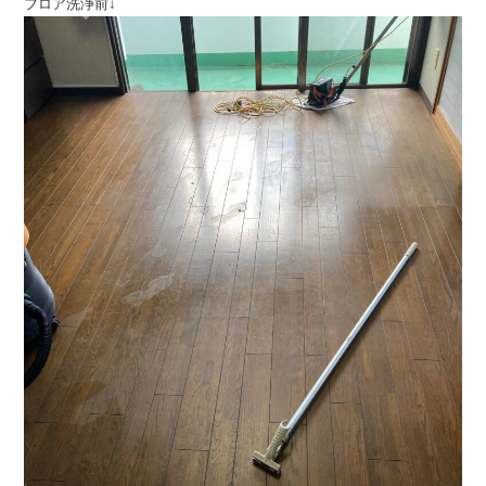
フロア洗浄前↓