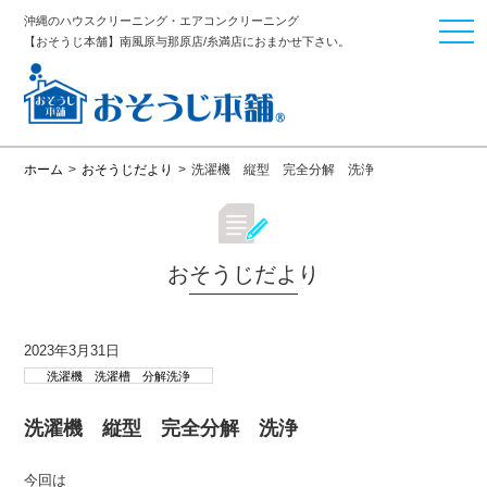
沖縄のハウスクリーニング・エアコンクリーニング
togg
【おそうじ本舗】南風原与那原店/糸満店におまかせ下さい。
navi
ホーム
>
おそうじだより
>
洗濯機 縦型 完全分解 洗浄
おそうじだより
2023年3月31日
洗濯機 洗濯槽 分解洗浄
洗濯機 縦型 完全分解 洗浄
今回は