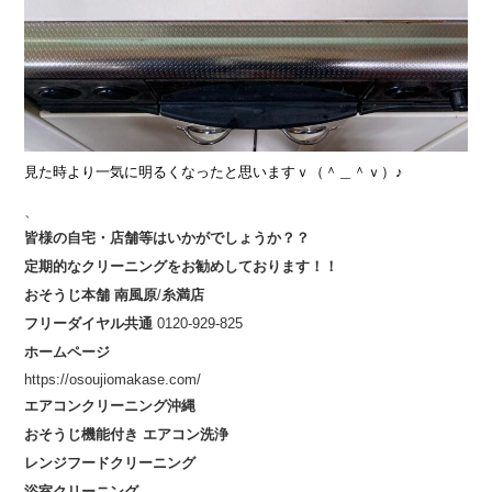
見た時より一気に明るくなったと思いますｖ（＾＿＾ｖ）♪
、
皆様の自宅・店舗等はいかがでしょうか？？
定期的なクリーニングをお勧めしております！！
おそうじ本舗
南風原
/
糸満店
フリーダイヤル共通
0120-929-825
ホームページ
https://osoujiomakase.com/
エアコンクリーニング沖縄
おそうじ機能付き
エアコン洗浄
レンジフードクリーニング
浴室クリーニング