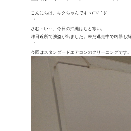
こんにちは、キクちゃんですヽ(´▽｀)/
゜
さむ～い～、今日の沖縄はちと寒い。
昨日近所で強盗が出ました。未だ逃走中で凶器も
゜
今回はスタンダードエアコンのクリーニングです