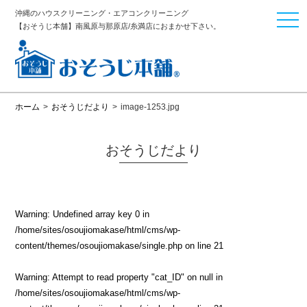
沖縄のハウスクリーニング・エアコンクリーニング
togg
【おそうじ本舗】南風原与那原店/糸満店におまかせ下さい。
navi
ホーム
>
おそうじだより
>
image-1253.jpg
おそうじだより
Warning
: Undefined array key 0 in
/home/sites/osoujiomakase/html/cms/wp-
content/themes/osoujiomakase/single.php
on line
21
Warning
: Attempt to read property "cat_ID" on null in
/home/sites/osoujiomakase/html/cms/wp-