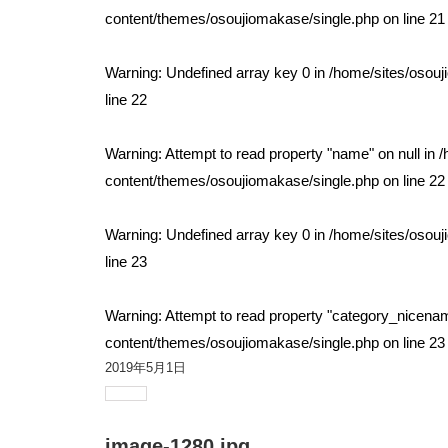
content/themes/osoujiomakase/single.php
on line
21
Warning
: Undefined array key 0 in
/home/sites/osou
line
22
Warning
: Attempt to read property "name" on null in
/
content/themes/osoujiomakase/single.php
on line
22
Warning
: Undefined array key 0 in
/home/sites/osou
line
23
Warning
: Attempt to read property "category_nicenam
content/themes/osoujiomakase/single.php
on line
23
2019年5月1日
image-1280.jpg