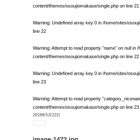
content/themes/osoujiomakase/single.php
on line
21
Warning
: Undefined array key 0 in
/home/sites/osou
line
22
Warning
: Attempt to read property "name" on null in
/
content/themes/osoujiomakase/single.php
on line
22
Warning
: Undefined array key 0 in
/home/sites/osou
line
23
Warning
: Attempt to read property "category_nicenam
content/themes/osoujiomakase/single.php
on line
23
2019年5月22日
image-1472.jpg