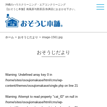
沖縄のハウスクリーニング・エアコンクリーニング
togg
【おそうじ本舗】南風原与那原店/糸満店におまかせ下さい。
navi
ホーム
>
おそうじだより
>
image-1561.jpg
おそうじだより
Warning
: Undefined array key 0 in
/home/sites/osoujiomakase/html/cms/wp-
content/themes/osoujiomakase/single.php
on line
21
Warning
: Attempt to read property "cat_ID" on null in
/home/sites/osoujiomakase/html/cms/wp-