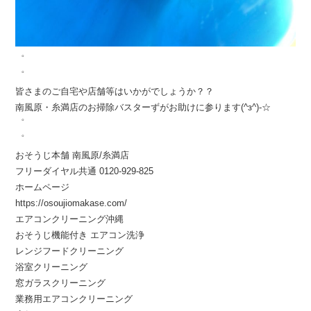
゜
゜
皆さまのご自宅や店舗等はいかがでしょうか？？
南風原・糸満店のお掃除バスターずがお助けに参ります(^з^)-☆
゜
゜
おそうじ本舗 南風原/糸満店
フリーダイヤル共通 0120-929-825
ホームページ
https://osoujiomakase.com/
エアコンクリーニング沖縄
おそうじ機能付き エアコン洗浄
レンジフードクリーニング
浴室クリーニング
窓ガラスクリーニング
業務用エアコンクリーニング