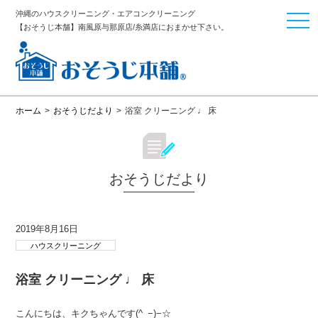
沖縄のハウスクリーニング・エアコンクリーニング
togg
【おそうじ本舗】南風原与那原店/糸満店におまかせ下さい。
navi
ホーム
>
おそうじだより
>
浴室 クリーニング ♩ 床
おそうじだより
2019年8月16日
ハウスクリーニング
浴室 クリーニング ♩ 床
こんにちは、キクちゃんです(^_−)−☆