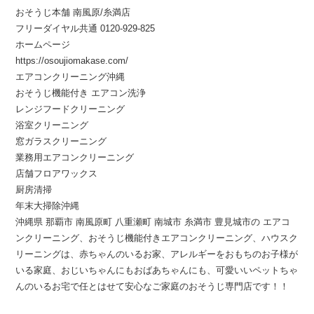
おそうじ本舗 南風原/糸満店
フリーダイヤル共通 0120-929-825
ホームページ
https://osoujiomakase.com/
エアコンクリーニング沖縄
おそうじ機能付き エアコン洗浄
レンジフードクリーニング
浴室クリーニング
窓ガラスクリーニング
業務用エアコンクリーニング
店舗フロアワックス
厨房清掃
年末大掃除沖縄
沖縄県 那覇市 南風原町 八重瀬町 南城市 糸満市 豊見城市の エアコ
ンクリーニング、おそうじ機能付きエアコンクリーニング、ハウスク
リーニングは、赤ちゃんのいるお家、アレルギーをおもちのお子様が
いる家庭、おじいちゃんにもおばあちゃんにも、可愛いいペットちゃ
んのいるお宅で任とはせて安心なご家庭のおそうじ専門店です！！