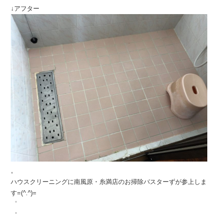
↓アフター
。
ハウスクリーニングに南風原・糸満店のお掃除バスターずが参上しま
す=(^.^)=
゜
゜