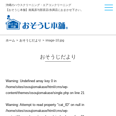
沖縄のハウスクリーニング・エアコンクリーニング
togg
【おそうじ本舗】南風原与那原店/糸満店におまかせ下さい。
navi
ホーム
>
おそうじだより
>
image-10.jpg
おそうじだより
Warning
: Undefined array key 0 in
/home/sites/osoujiomakase/html/cms/wp-
content/themes/osoujiomakase/single.php
on line
21
Warning
: Attempt to read property "cat_ID" on null in
/home/sites/osoujiomakase/html/cms/wp-