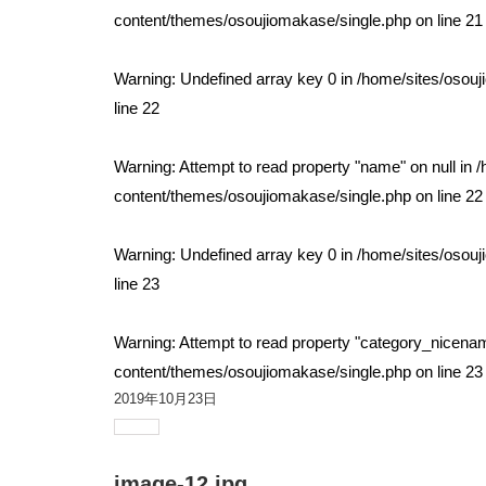
content/themes/osoujiomakase/single.php
on line
21
Warning
: Undefined array key 0 in
/home/sites/osou
line
22
Warning
: Attempt to read property "name" on null in
/
content/themes/osoujiomakase/single.php
on line
22
Warning
: Undefined array key 0 in
/home/sites/osou
line
23
Warning
: Attempt to read property "category_nicenam
content/themes/osoujiomakase/single.php
on line
23
2019年10月23日
image-12.jpg