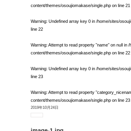
content/themes/osoujiomakase/single.php
on line
21
Warning
: Undefined array key 0 in
/home/sites/osou
line
22
Warning
: Attempt to read property "name" on null in
/
content/themes/osoujiomakase/single.php
on line
22
Warning
: Undefined array key 0 in
/home/sites/osou
line
23
Warning
: Attempt to read property "category_nicenam
content/themes/osoujiomakase/single.php
on line
23
2019年10月24日
image-1.jpg