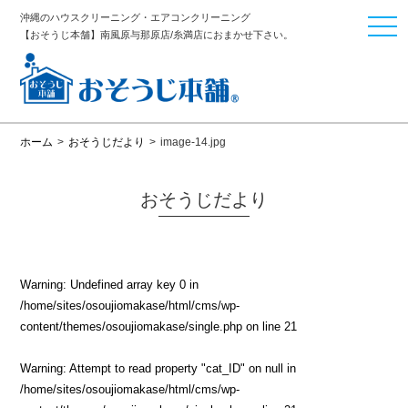
沖縄のハウスクリーニング・エアコンクリーニング
togg
【おそうじ本舗】南風原与那原店/糸満店におまかせ下さい。
navi
ホーム
>
おそうじだより
>
image-14.jpg
おそうじだより
Warning
: Undefined array key 0 in
/home/sites/osoujiomakase/html/cms/wp-
content/themes/osoujiomakase/single.php
on line
21
Warning
: Attempt to read property "cat_ID" on null in
/home/sites/osoujiomakase/html/cms/wp-