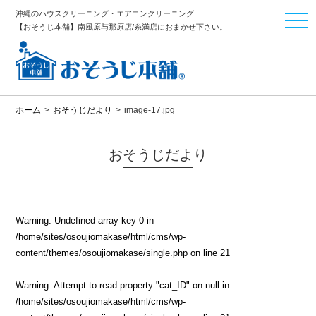
沖縄のハウスクリーニング・エアコンクリーニング
togg
【おそうじ本舗】南風原与那原店/糸満店におまかせ下さい。
navi
ホーム
>
おそうじだより
>
image-17.jpg
おそうじだより
Warning
: Undefined array key 0 in
/home/sites/osoujiomakase/html/cms/wp-
content/themes/osoujiomakase/single.php
on line
21
Warning
: Attempt to read property "cat_ID" on null in
/home/sites/osoujiomakase/html/cms/wp-