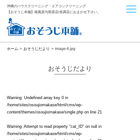
沖縄のハウスクリーニング・エアコンクリーニング
togg
【おそうじ本舗】南風原与那原店/糸満店におまかせ下さい。
navi
ホーム
>
おそうじだより
>
image-6.jpg
おそうじだより
Warning
: Undefined array key 0 in
/home/sites/osoujiomakase/html/cms/wp-
content/themes/osoujiomakase/single.php
on line
21
Warning
: Attempt to read property "cat_ID" on null in
/home/sites/osoujiomakase/html/cms/wp-