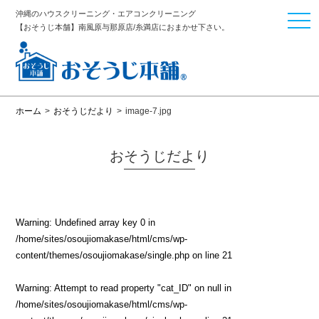
沖縄のハウスクリーニング・エアコンクリーニング
togg
【おそうじ本舗】南風原与那原店/糸満店におまかせ下さい。
navi
ホーム
>
おそうじだより
>
image-7.jpg
おそうじだより
Warning
: Undefined array key 0 in
/home/sites/osoujiomakase/html/cms/wp-
content/themes/osoujiomakase/single.php
on line
21
Warning
: Attempt to read property "cat_ID" on null in
/home/sites/osoujiomakase/html/cms/wp-