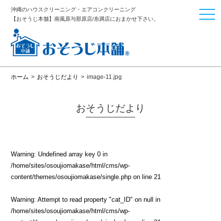
沖縄のハウスクリーニング・エアコンクリーニング
togg
【おそうじ本舗】南風原与那原店/糸満店におまかせ下さい。
navi
ホーム
>
おそうじだより
>
image-11.jpg
おそうじだより
Warning
: Undefined array key 0 in
/home/sites/osoujiomakase/html/cms/wp-
content/themes/osoujiomakase/single.php
on line
21
Warning
: Attempt to read property "cat_ID" on null in
/home/sites/osoujiomakase/html/cms/wp-