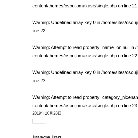
content/themes/osoujiomakase/single.php
on line
21
Warning
: Undefined array key 0 in
/home/sites/osou
line
22
Warning
: Attempt to read property "name" on null in
/
content/themes/osoujiomakase/single.php
on line
22
Warning
: Undefined array key 0 in
/home/sites/osou
line
23
Warning
: Attempt to read property "category_nicenam
content/themes/osoujiomakase/single.php
on line
23
2019年10月28日
image.jpg