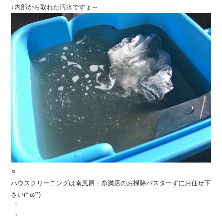
↓内部から取れた汚水ですょ～
⚪︎
ハウスクリーニングは南風原・糸満店のお掃除バスターずにお任せ下
さい(*’ω’*)
゜
゜