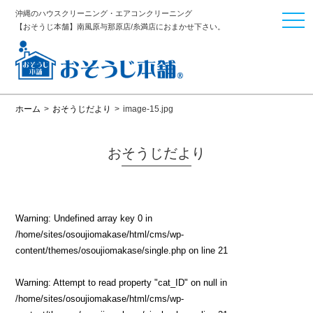
沖縄のハウスクリーニング・エアコンクリーニング
togg
【おそうじ本舗】南風原与那原店/糸満店におまかせ下さい。
navi
ホーム
>
おそうじだより
>
image-15.jpg
おそうじだより
Warning
: Undefined array key 0 in
/home/sites/osoujiomakase/html/cms/wp-
content/themes/osoujiomakase/single.php
on line
21
Warning
: Attempt to read property "cat_ID" on null in
/home/sites/osoujiomakase/html/cms/wp-