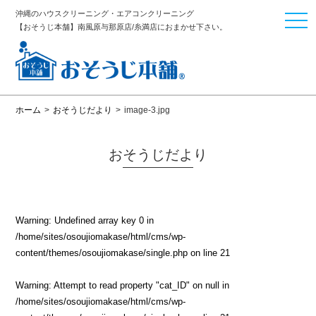
沖縄のハウスクリーニング・エアコンクリーニング
togg
【おそうじ本舗】南風原与那原店/糸満店におまかせ下さい。
navi
ホーム
>
おそうじだより
>
image-3.jpg
おそうじだより
Warning
: Undefined array key 0 in
/home/sites/osoujiomakase/html/cms/wp-
content/themes/osoujiomakase/single.php
on line
21
Warning
: Attempt to read property "cat_ID" on null in
/home/sites/osoujiomakase/html/cms/wp-