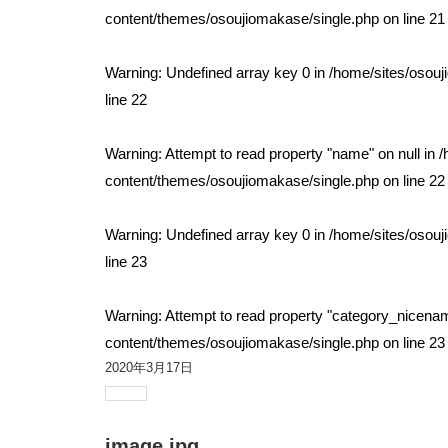
content/themes/osoujiomakase/single.php
on line
21
Warning
: Undefined array key 0 in
/home/sites/osou
line
22
Warning
: Attempt to read property "name" on null in
/
content/themes/osoujiomakase/single.php
on line
22
Warning
: Undefined array key 0 in
/home/sites/osou
line
23
Warning
: Attempt to read property "category_nicenam
content/themes/osoujiomakase/single.php
on line
23
2020年3月17日
image.jpg