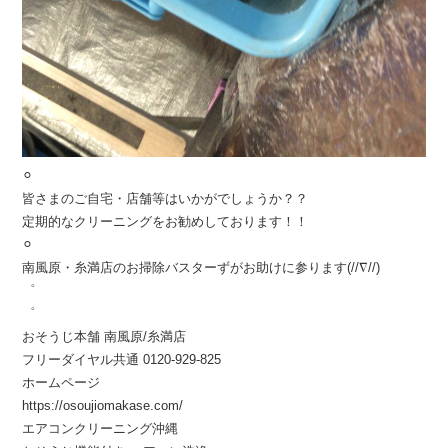
⚪︎
皆さまのご自宅・店舗等はいかがでしょうか？？
定期的なクリーニングをお勧めしております！！
⚪︎
南風原・糸満店のお掃除バスターずがお助けに参ります(//∇//)
゜
゜
おそうじ本舗 南風原/糸満店
フリーダイヤル共通 0120-929-825
ホームページ
https://osoujiomakase.com/
エアコンクリーニング沖縄