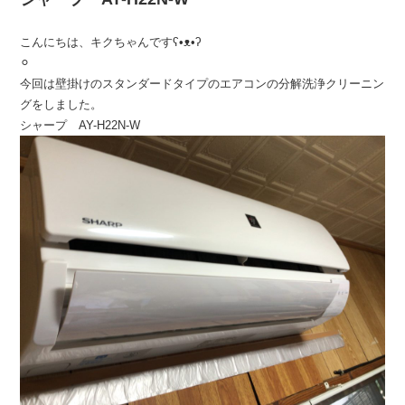
こんにちは、キクちゃんですʕ•ᴥ•ʔ
⚪︎
今回は壁掛けのスタンダードタイプのエアコンの分解洗浄クリーニン
グをしました。
シャープ AY-H22N-W