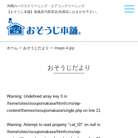
沖縄のハウスクリーニング・エアコンクリーニング
togg
【おそうじ本舗】南風原与那原店/糸満店におまかせ下さい。
navi
ホーム
>
おそうじだより
>
image-4.jpg
おそうじだより
Warning
: Undefined array key 0 in
/home/sites/osoujiomakase/html/cms/wp-
content/themes/osoujiomakase/single.php
on line
21
Warning
: Attempt to read property "cat_ID" on null in
/home/sites/osoujiomakase/html/cms/wp-