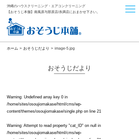
沖縄のハウスクリーニング・エアコンクリーニング
togg
【おそうじ本舗】南風原与那原店/糸満店におまかせ下さい。
navi
ホーム
>
おそうじだより
>
image-5.jpg
おそうじだより
Warning
: Undefined array key 0 in
/home/sites/osoujiomakase/html/cms/wp-
content/themes/osoujiomakase/single.php
on line
21
Warning
: Attempt to read property "cat_ID" on null in
/home/sites/osoujiomakase/html/cms/wp-