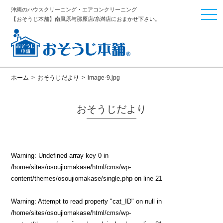
沖縄のハウスクリーニング・エアコンクリーニング
togg
【おそうじ本舗】南風原与那原店/糸満店におまかせ下さい。
navi
ホーム
>
おそうじだより
>
image-9.jpg
おそうじだより
Warning
: Undefined array key 0 in
/home/sites/osoujiomakase/html/cms/wp-
content/themes/osoujiomakase/single.php
on line
21
Warning
: Attempt to read property "cat_ID" on null in
/home/sites/osoujiomakase/html/cms/wp-