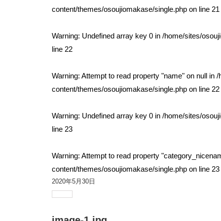
content/themes/osoujiomakase/single.php
on line
21
Warning
: Undefined array key 0 in
/home/sites/osou
line
22
Warning
: Attempt to read property "name" on null in
/
content/themes/osoujiomakase/single.php
on line
22
Warning
: Undefined array key 0 in
/home/sites/osou
line
23
Warning
: Attempt to read property "category_nicenam
content/themes/osoujiomakase/single.php
on line
23
2020年5月30日
image-1.jpg