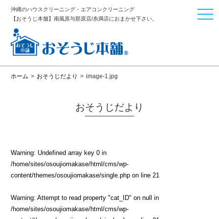
沖縄のハウスクリーニング・エアコンクリーニング
togg
【おそうじ本舗】南風原与那原店/糸満店におまかせ下さい。
navi
ホーム
>
おそうじだより
>
image-1.jpg
おそうじだより
Warning
: Undefined array key 0 in
/home/sites/osoujiomakase/html/cms/wp-
content/themes/osoujiomakase/single.php
on line
21
Warning
: Attempt to read property "cat_ID" on null in
/home/sites/osoujiomakase/html/cms/wp-