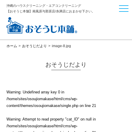
沖縄のハウスクリーニング・エアコンクリーニング
togg
【おそうじ本舗】南風原与那原店/糸満店におまかせ下さい。
navi
ホーム
>
おそうじだより
>
image-8.jpg
おそうじだより
Warning
: Undefined array key 0 in
/home/sites/osoujiomakase/html/cms/wp-
content/themes/osoujiomakase/single.php
on line
21
Warning
: Attempt to read property "cat_ID" on null in
/home/sites/osoujiomakase/html/cms/wp-