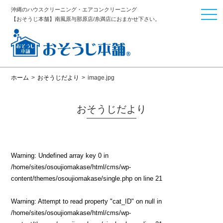
沖縄のハウスクリーニング・エアコンクリーニング
togg
【おそうじ本舗】南風原与那原店/糸満店におまかせ下さい。
navi
ホーム
>
おそうじだより
>
image.jpg
おそうじだより
Warning
: Undefined array key 0 in
/home/sites/osoujiomakase/html/cms/wp-
content/themes/osoujiomakase/single.php
on line
21
Warning
: Attempt to read property "cat_ID" on null in
/home/sites/osoujiomakase/html/cms/wp-